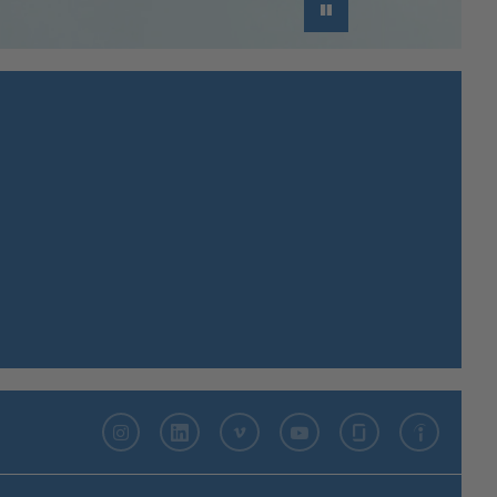
►
Instagram
LinkedIn
Vimeo
YouTube
Glassdoor
Indeed