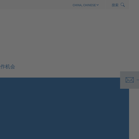
h
S
wi
t
c
h
S
e
a
r
c
CHINA,
CHINESE
搜索
GERMANY,
GERMAN
INTERNATIONAL,
ENGLISH
AUSTRALIA,
ENGLISH
ASEAN,
ENGLISH
BELGIUM,
DUTCH
BELGIUM,
FRENCH
工作机会
BRAZIL,
PORTUGUESE
CANADA,
ENGLISH
CANADA,
FRENCH
CHINA,
CHINESE
CZECHIA,
CZECH
FRANCE,
FRENCH
INDIA,
ENGLISH
ITALY,
ITALIAN
JAPAN,
JAPANESE