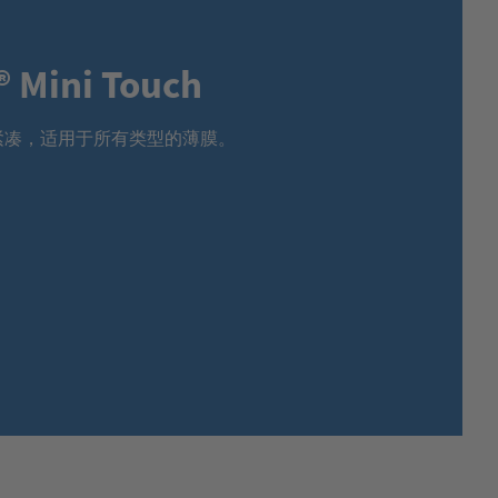
MEXICO,
SPANISH
MIDDLE EAST + AFRICA,
ENGLISH
® Mini Touch
NETHERLANDS,
DUTCH
POLANDS,
POLISH
SPAIN,
SPANISH
紧凑，适用于所有类型的薄膜。
SWEDEN,
SWEDISH
SWITZERLAND,
FRENCH
SWITZERLAND,
GERMAN
TURKEY,
TURKISH
UNITED KINGDOM,
ENGLISH
UNITED STATES OF AMERICA,
ENGLISH