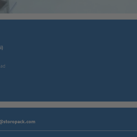
i)
oad
a@storopack.com