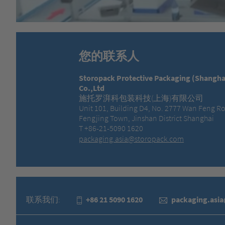
您的联系人
Storopack Protective Packaging (Shangha
Co.,Ltd
施托罗湃科包装科技(上海)有限公司
Unit 101, Building D4, No. 2777 Wan Feng R
Fengjing Town, Jinshan District Shanghai
T +86-21-5090 1620
packaging.asia@storopack.com
联系我们:
+86 21 5090 1620
packaging.asi