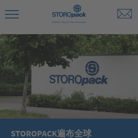
Storopack
Switch
Menu
STOROPACK遍布全球