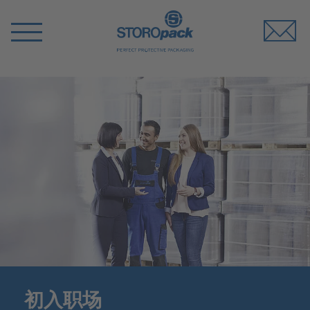
Storopack
Switch
Menu
初入职场