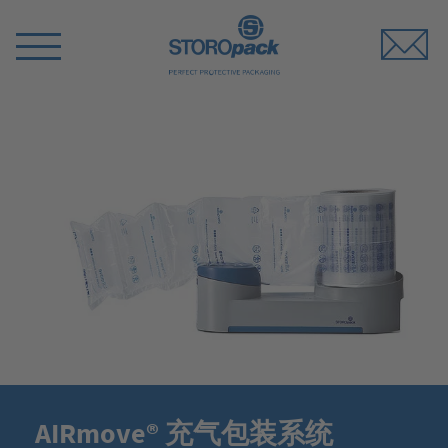
Storopack
Switch
Menu
AIRmove® 充气包装系统