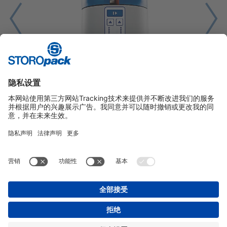
1
2
3
4
5
Instagram
LinkedIn
Vimeo
YouTube
Glassdoor
Indeed
版本说明
GENERAL TERMS OF BUSINESS
数据保护